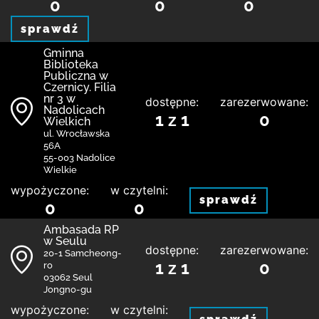
0
0
0
sprawdź
Gminna
Biblioteka
Publiczna w
Czernicy. Filia
nr 3 w
dostępne:
zarezerwowane:
Nadolicach
1 z 1
0
Wielkich
ul. Wrocławska
56A
55-003 Nadolice
Wielkie
wypożyczone:
w czytelni:
sprawdź
0
0
Ambasada RP
w Seulu
dostępne:
zarezerwowane:
20-1 Samcheong-
1 z 1
0
ro
03062 Seul
Jongno-gu
wypożyczone:
w czytelni: