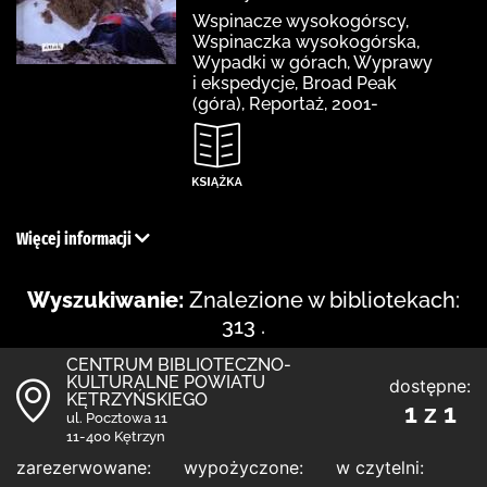
Wspinacze wysokogórscy,
Wspinaczka wysokogórska,
Wypadki w górach, Wyprawy
i ekspedycje, Broad Peak
(góra), Reportaż, 2001-
Więcej informacji
Wyszukiwanie:
Znalezione w bibliotekach:
313 .
CENTRUM BIBLIOTECZNO-
KULTURALNE POWIATU
dostępne:
KĘTRZYŃSKIEGO
1 z 1
ul. Pocztowa 11
11-400 Kętrzyn
zarezerwowane:
wypożyczone:
w czytelni: