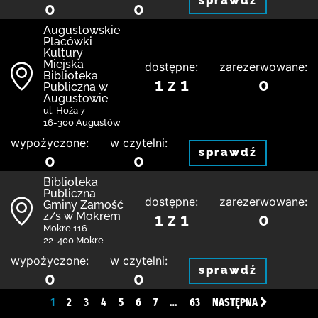
sprawdź
0
0
Augustowskie
Placówki
Kultury
Miejska
dostępne:
zarezerwowane:
Biblioteka
1 z 1
0
Publiczna w
Augustowie
ul. Hoża 7
16-300 Augustów
wypożyczone:
w czytelni:
sprawdź
0
0
Biblio­teka
Publiczna
dostępne:
zarezerwowane:
Gminy Zamość
z/s w Mokrem
1 z 1
0
Mokre 116
22-400 Mokre
wypożyczone:
w czytelni:
sprawdź
0
0
1
2
3
4
5
6
7
…
63
NASTĘPNA