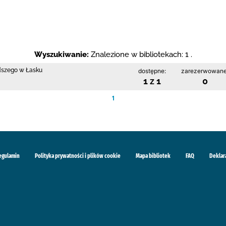
Wyszukiwanie:
Znalezione w bibliotekach: 1 .
odszego w Łasku
dostępne:
zarezerwowane
1 z 1
0
1
egulamin
Polityka prywatności i plików cookie
Mapa bibliotek
FAQ
Deklar