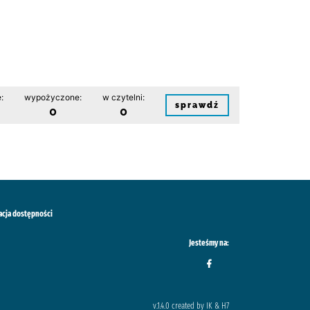
:
wypożyczone:
w czytelni:
sprawdź
0
0
acja dostępności
Jesteśmy na:
v.1.4.0 created by IK & H7