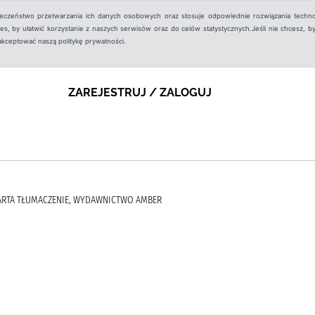
ieczeństwo przetwarzania ich danych osobowych oraz stosuje odpowiednie rozwiązania techno
, by ułatwić korzystanie z naszych serwisów oraz do celów statystycznych.Jeśli nie chcesz, by
aakceptować naszą politykę prywatności.
ZAREJESTRUJ / ZALOGUJ
MARTA TŁUMACZENIE, WYDAWNICTWO AMBER