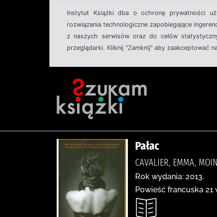
Instytut Książki dba o ochronę prywatności u
rozwiązania technologiczne zapobiegające ingeren
z naszych serwisów oraz do celów statystyczny
przeglądarki. Kliknij "Zamknij" aby zaakceptować n
Pałac
CAVALIER, EMMA, MO
Rok wydania: 2013.
Powieść francuska 21 w