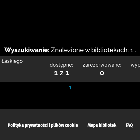
Wyszukiwanie:
Znalezione w bibliotekach: 1 .
a Łaskiego
dostępne:
zarezerwowane:
wyp
1 z 1
0
1
Polityka prywatności i plików cookie
Mapa bibliotek
FAQ