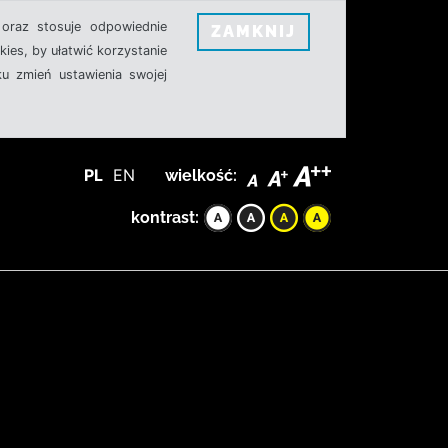
oraz stosuje odpowiednie
ZAMKNIJ
ies, by ułatwić korzystanie
u zmień ustawienia swojej
PL
EN
wielkość:
kontrast: