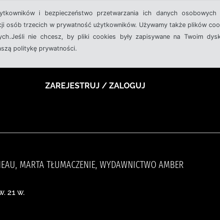
żytkowników i bezpieczeństwo przetwarzania ich danych osobowych 
cji osób trzecich w prywatność użytkowników. Używamy także plików cook
ch.Jeśli nie chcesz, by pliki cookies były zapisywane na Twoim dysk
aszą politykę prywatności.
ZAREJESTRUJ / ZALOGUJ
INEAU, MARTA TŁUMACZENIE, WYDAWNICTWO AMBER
. 21 w.