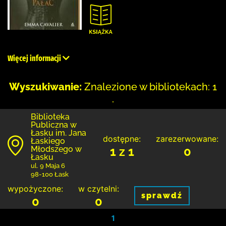
Więcej informacji
Wyszukiwanie:
Znalezione w bibliotekach: 1
.
Biblioteka
Publiczna w
Łasku im. Jana
dostępne:
zarezerwowane:
Łaskiego
Młodszego w
1 z 1
0
Łasku
ul. 9 Maja 6
98-100 Łask
wypożyczone:
w czytelni:
sprawdź
0
0
1