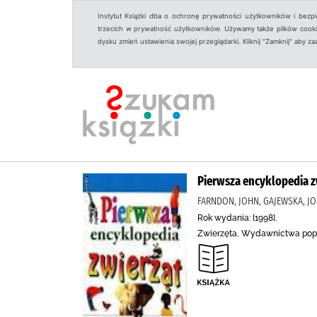
Instytut Książki dba o ochronę prywatności użytkowników i bezp
trzecich w prywatność użytkowników. Używamy także plików cookies
dysku zmień ustawienia swojej przeglądarki. Kliknij "Zamknij" aby z
Pierwsza encyklopedia z
FARNDON, JOHN, GAJEWSKA, J
Rok wydania: [1998].
Zwierzęta, Wydawnictwa popul