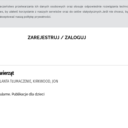
ieczeństwo przetwarzania ich danych osobowych oraz stosuje odpowiednie rozwiązania techno
, by ułatwić korzystanie z naszych serwisów oraz do celów statystycznych.Jeśli nie chcesz, by
aakceptować naszą politykę prywatności.
ZAREJESTRUJ / ZALOGUJ
wierząt
OLANTA TŁUMACZENIE, KIRKWOOD, JON
arne, Publikacje dla dzieci