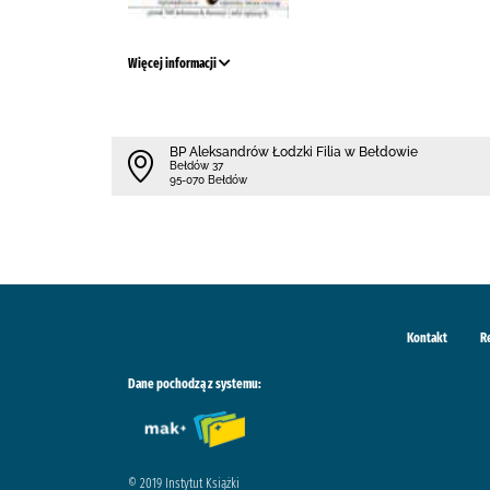
Więcej informacji
BP Aleksandrów Łodzki Filia w Bełdowie
Bełdów 37
95-070 Bełdów
Kontakt
R
Dane pochodzą z systemu:
© 2019 Instytut Książki