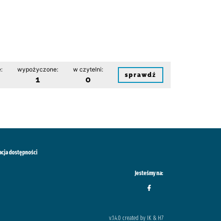
:
wypożyczone:
w czytelni:
sprawdź
1
0
acja dostępności
Jesteśmy na:
v.1.4.0 created by IK & H7