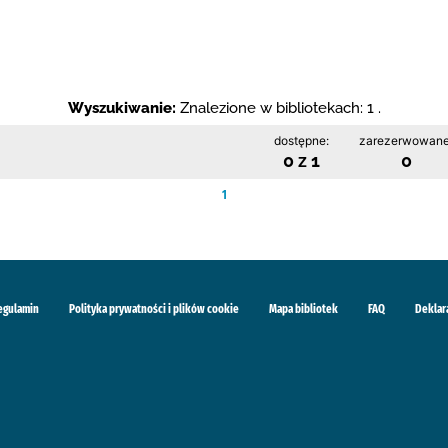
Wyszukiwanie:
Znalezione w bibliotekach: 1 .
dostępne:
zarezerwowane
0 z 1
0
1
egulamin
Polityka prywatności i plików cookie
Mapa bibliotek
FAQ
Deklar