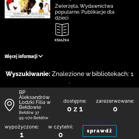
Zwierzęta, Wydawnictwa
popularne, Publikacje dla
dzieci
Więcej informacji
Wyszukiwanie:
Znalezione w bibliotekach: 1
.
BP
Aleksandrów
dostępne:
zarezerwowane:
Łodzki Filia w
Bełdowie
0 z 1
0
Bełdów 37
95-070 Bełdów
wypożyczone:
w czytelni:
sprawdź
1
0