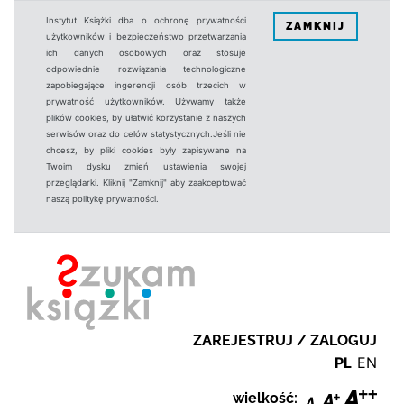
Instytut Książki dba o ochronę prywatności
ZAMKNIJ
użytkowników i bezpieczeństwo przetwarzania
ich danych osobowych oraz stosuje
odpowiednie rozwiązania technologiczne
zapobiegające ingerencji osób trzecich w
prywatność użytkowników. Używamy także
plików cookies, by ułatwić korzystanie z naszych
serwisów oraz do celów statystycznych.Jeśli nie
chcesz, by pliki cookies były zapisywane na
Twoim dysku zmień ustawienia swojej
przeglądarki. Kliknij "Zamknij" aby zaakceptować
naszą politykę prywatności.
ZAREJESTRUJ / ZALOGUJ
PL
EN
wielkość: