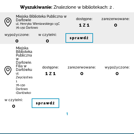
Wyszukiwanie:
Znalezione w bibliotekach: 2 .
Miejska Biblioteka Publiczna w
dostępne:
zarezerwowane:
Darłowie
1 z 1
0
ul. Henryka Wieniawskiego 19C
76-150 Darłowo
wypożyczone:
w czytelni:
sprawdź
0
0
Miejska
Biblioteka
Publiczna
w
Darłowie.
Filia w
dostępne:
zarezerwowane:
wypożyczone:
Darłówku
1 z 1
0
0
ul.
Zwycięstwa
1
76-150
Darłowo
(Darłówko)
w czytelni:
sprawdź
0
1