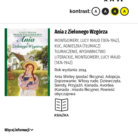
kontrast:
Ania z Zielonego Wzgórza
MONTGOMERY, LUCY MAUD (1874-1942),
KUC, AGNIESZKA (TŁUMACZ)
TŁUMACZENIE, WYDAWNICTWO
LITERACKIE, MONTGOMERY, LUCY MAUD
(1874-1942).
Rok wydania: 2014.
Ania Shirley (postać fikcyjna), Adopcja,
Dojrzewanie, Włosy rude, Dziewczęta,
Sieroty, Przyjaźń, Kanada, Avonlea
(Kanada ; miasto fikcyjne), Powieść
obyczajowa
Więcej informacji