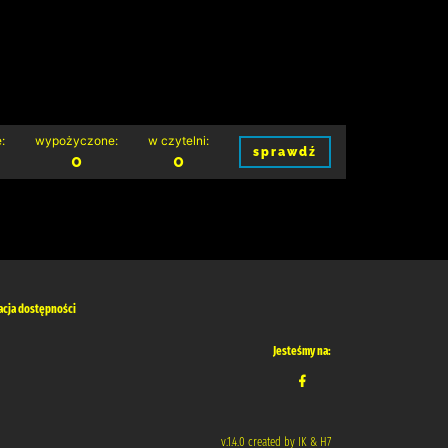
:
wypożyczone:
w czytelni:
sprawdź
0
0
acja dostępności
Jesteśmy na:
v.1.4.0 created by IK & H7