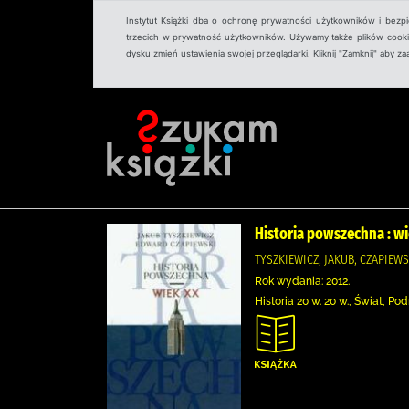
Instytut Książki dba o ochronę prywatności użytkowników i bezp
trzecich w prywatność użytkowników. Używamy także plików cookies
dysku zmień ustawienia swojej przeglądarki. Kliknij "Zamknij" aby z
Historia powszechna : w
TYSZKIEWICZ, JAKUB, CZAPIEWSK
Rok wydania: 2012.
Historia 20 w. 20 w., Świat, P