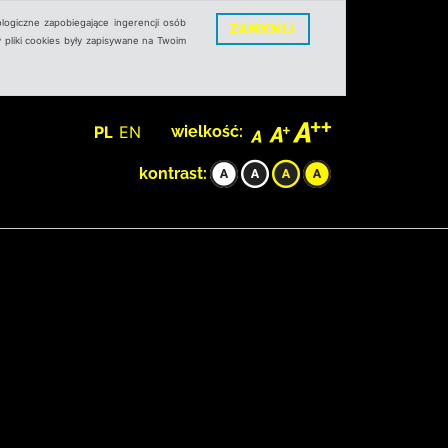
logiczne zapobiegające ingerencji osób
ZAMKNIJ
 pliki cookies były zapisywane na Twoim
PL
EN
wielkość:
kontrast: