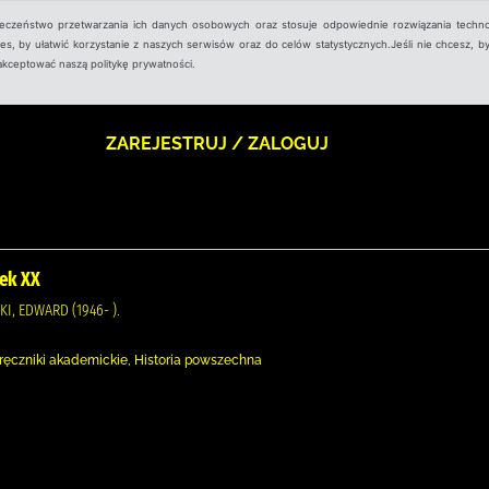
ieczeństwo przetwarzania ich danych osobowych oraz stosuje odpowiednie rozwiązania techno
, by ułatwić korzystanie z naszych serwisów oraz do celów statystycznych.Jeśli nie chcesz, by
aakceptować naszą politykę prywatności.
ZAREJESTRUJ / ZALOGUJ
iek XX
I, EDWARD (1946- ).
odręczniki akademickie, Historia powszechna