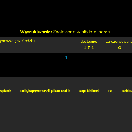
Wyszukiwanie:
Znalezione w bibliotekach: 1 .
Dąbrowskiej w Kłodzku
dostępne:
zarezerwowane
1 z 1
0
1
egulamin
Polityka prywatności i plików cookie
Mapa bibliotek
FAQ
Deklar