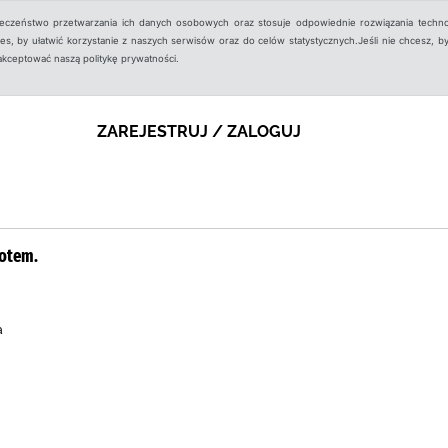
ieczeństwo przetwarzania ich danych osobowych oraz stosuje odpowiednie rozwiązania techno
, by ułatwić korzystanie z naszych serwisów oraz do celów statystycznych.Jeśli nie chcesz, by
aakceptować naszą politykę prywatności.
ZAREJESTRUJ / ZALOGUJ
rotem.
a