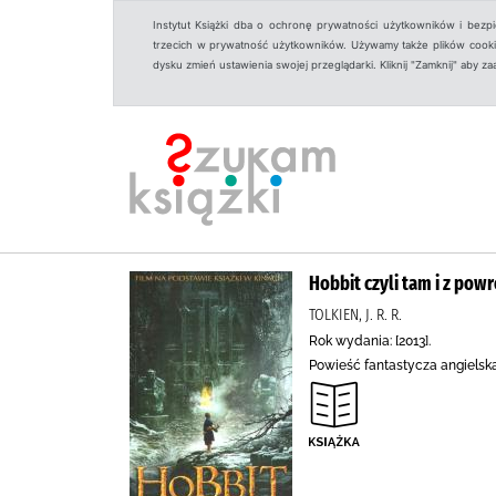
Instytut Książki dba o ochronę prywatności użytkowników i bezp
trzecich w prywatność użytkowników. Używamy także plików cookies
dysku zmień ustawienia swojej przeglądarki. Kliknij "Zamknij" aby z
Hobbit czyli tam i z pow
TOLKIEN, J. R. R.
Rok wydania: [2013].
Powieść fantastycza angielsk