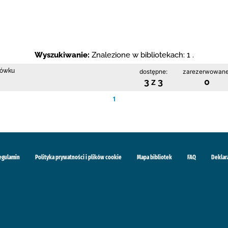
Wyszukiwanie:
Znalezione w bibliotekach: 1 .
rłówku
dostępne:
zarezerwowane
3 z 3
0
1
egulamin
Polityka prywatności i plików cookie
Mapa bibliotek
FAQ
Deklar