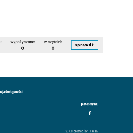
:
wypożyczone:
w czytelni:
sprawdź
0
0
acja dostępności
Jesteśmy na:
v.1.4.0 created by IK & H7