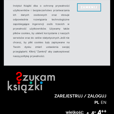
Instytut Książki dba o ochronę prywatności
ZAMKNIJ
użytkowników i bezpieczeństwo przetwarzania
ich danych osobowych oraz stosuje
odpowiednie rozwiązania technologiczne
zapobiegające ingerencji osób trzecich w
prywatność użytkowników. Używamy także
plików cookies, by ułatwić korzystanie z naszych
serwisów oraz do celów statystycznych.Jeśli nie
chcesz, by pliki cookies były zapisywane na
Twoim dysku zmień ustawienia swojej
przeglądarki. Kliknij "Zamknij" aby zaakceptować
naszą politykę prywatności.
ZAREJESTRUJ / ZALOGUJ
PL
EN
wielkość: