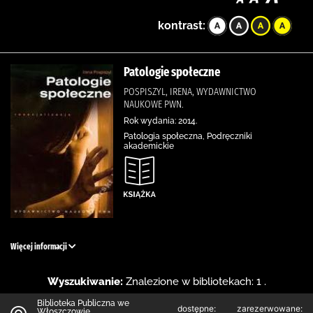
kontrast:
Patologie społeczne
POSPISZYL, IRENA, WYDAWNICTWO
NAUKOWE PWN.
Rok wydania: 2014.
Patologia społeczna, Podręczniki
akademickie
Więcej informacji
Wyszukiwanie:
Znalezione w bibliotekach: 1 .
Biblioteka Publiczna we
dostępne:
zarezerwowane:
Włoszczowie