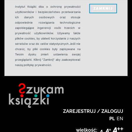
Instytut Książki dba o ochronę prywatności
ZAMKNIJ
użytkowników i bezpieczeństwo przetwarzania
ich danych osobowych oraz stosuje
odpowiednie rozwiązania technologiczne
zapobiegające ingerencji osób trzecich w
prywatność użytkowników. Używamy także
plików cookies, by ułatwić korzystanie z naszych
serwisów oraz do celów statystycznych.Jeśli nie
chcesz, by pliki cookies były zapisywane na
Twoim dysku zmień ustawienia swojej
przeglądarki. Kliknij "Zamknij" aby zaakceptować
naszą politykę prywatności.
ZAREJESTRUJ / ZALOGUJ
PL
EN
wielkość: