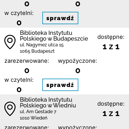
0
0
w czytelni:
sprawdź
0
Biblioteka Instytutu
dostępne:
Polskiego w Budapeszcie
1 z 1
ul. Nagymez utca 15
1065 Budapeszt
zarezerwowane:
wypożyczone:
0
0
w czytelni:
sprawdź
0
Biblioteka Instytutu
dostępne:
Polskiego w Wiedniu
1 z 1
ul. Am Gestade 7
1010 Wiedeń
zarezerwowane:
wypożyczone: