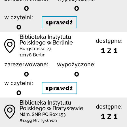
0
0
w czytelni:
sprawdź
0
Biblioteka Instytutu
dostępne:
Polskiego w Berlinie
1 z 1
Burgstrasse 27
10178 Berlin
zarezerwowane:
wypożyczone:
0
0
w czytelni:
sprawdź
0
Biblioteka Instytutu
dostępne:
Polskiego w Bratysławie
1 z 1
Nám. SNP, PO.Box 153
81499 Bratysława