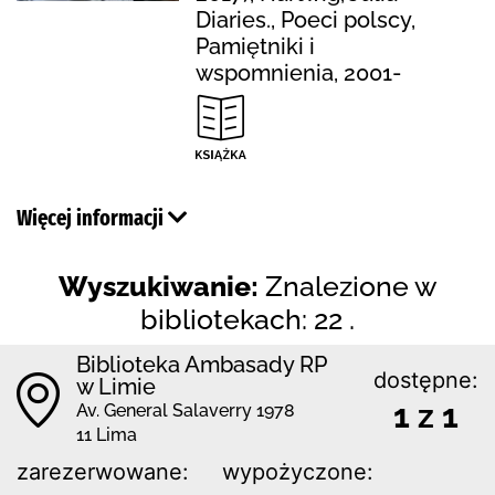
Diaries., Poeci polscy,
Pamiętniki i
wspomnienia, 2001-
Więcej informacji
Wyszukiwanie:
Znalezione w
bibliotekach: 22 .
Biblioteka Ambasady RP
dostępne:
w Limie
1 z 1
Av. General Salaverry 1978
11 Lima
zarezerwowane:
wypożyczone: