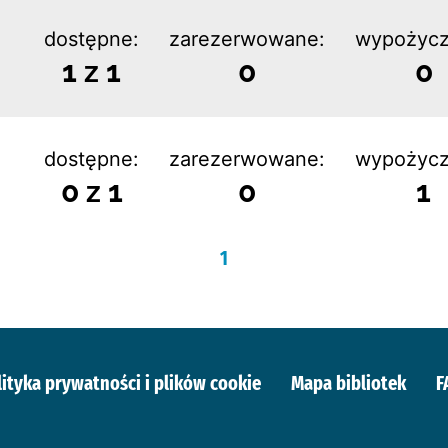
dostępne:
zarezerwowane:
wypożycz
1 z 1
0
0
dostępne:
zarezerwowane:
wypożycz
0 z 1
0
1
1
lityka prywatności i plików cookie
Mapa bibliotek
F