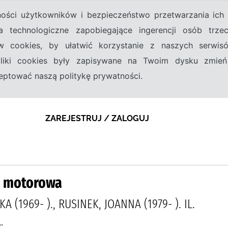
tności użytkowników i bezpieczeństwo przetwarzania ic
a technologiczne zapobiegające ingerencji osób trz
w cookies, by ułatwić korzystanie z naszych serwi
 pliki cookies były zapisywane na Twoim dysku zmień
kceptować naszą politykę prywatności.
ZAREJESTRUJ / ZALOGUJ
ła motorowa
 (1969- )., RUSINEK, JOANNA (1979- ). IL.
.