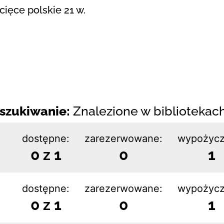
ięce polskie 21 w.
szukiwanie:
Znalezione w bibliotekach:
dostępne:
zarezerwowane:
wypożycz
0 z 1
0
1
dostępne:
zarezerwowane:
wypożycz
0 z 1
0
1