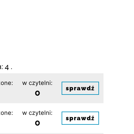
 4 .
one:
w czytelni:
sprawdź
0
one:
w czytelni:
sprawdź
0