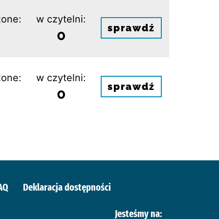
one:
w czytelni:
sprawdź
0
one:
w czytelni:
sprawdź
0
AQ
Deklaracja dostępności
Jesteśmy na: