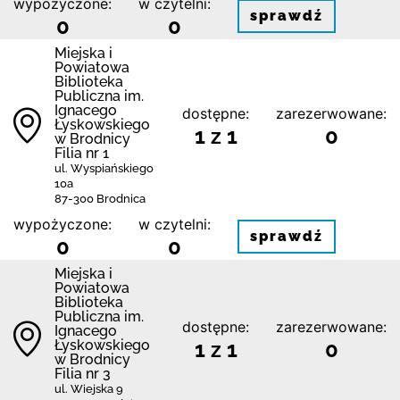
wypożyczone:
w czytelni:
sprawdź
0
0
Miejska i
Powiatowa
Biblioteka
Publiczna im.
Ignacego
dostępne:
zarezerwowane:
Łyskowskiego
1 z 1
0
w Brodnicy
Filia nr 1
ul. Wyspiańskiego
10a
87-300 Brodnica
wypożyczone:
w czytelni:
sprawdź
0
0
Miejska i
Powiatowa
Biblioteka
Publiczna im.
dostępne:
zarezerwowane:
Ignacego
Łyskowskiego
1 z 1
0
w Brodnicy
Filia nr 3
ul. Wiejska 9