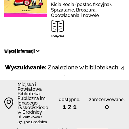
Kicia Kocia (postać fikcyjna),
Sprzątanie, Broszura,
Opowiadania i nowele
Więcej informacji
Wyszukiwanie:
Znalezione w bibliotekach: 4
.
Miejska i
Powiatowa
Biblioteka
Publiczna im.
dostępne:
zarezerwowane:
Ignacego
1 z 1
0
Łyskowskiego
w Brodnicy
ul. Zamkowa 1
87-300 Brodnica