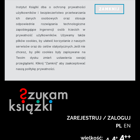
Instytut Książki dba o ochronę prywatności
ZAMKNIJ
użytkowników i bezpieczeństwo przetwarzania
ich danych osobowych oraz stosuje
odpowiednie rozwiązania technologiczne
zapobiegające ingerencji osób trzecich w
prywatność użytkowników. Używamy także
plików cookies, by ułatwić korzystanie z naszych
serwisów oraz do celów statystycznych.Jeśli nie
chcesz, by pliki cookies były zapisywane na
Twoim dysku zmień ustawienia swojej
przeglądarki. Kliknij "Zamknij" aby zaakceptować
naszą politykę prywatności.
ZAREJESTRUJ / ZALOGUJ
PL
EN
wielkość: