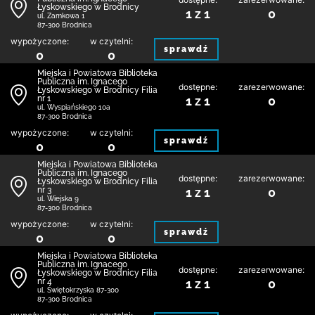
Łyskowskiego w Brodnicy
1 z 1
0
ul. Zamkowa 1
87-300 Brodnica
wypożyczone:
w czytelni:
sprawdź
0
0
Miejska i Powiatowa Biblioteka
Publiczna im. Ignacego
dostępne:
zarezerwowane:
Łyskowskiego w Brodnicy Filia
nr 1
1 z 1
0
ul. Wyspiańskiego 10a
87-300 Brodnica
wypożyczone:
w czytelni:
sprawdź
0
0
Miejska i Powiatowa Biblioteka
Publiczna im. Ignacego
dostępne:
zarezerwowane:
Łyskowskiego w Brodnicy Filia
nr 3
1 z 1
0
ul. Wiejska 9
87-300 Brodnica
wypożyczone:
w czytelni:
sprawdź
0
0
Miejska i Powiatowa Biblioteka
Publiczna im. Ignacego
dostępne:
zarezerwowane:
Łyskowskiego w Brodnicy Filia
nr 4
1 z 1
0
ul. Świętokrzyska 87-300
87-300 Brodnica