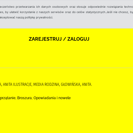
ieczeństwo przetwarzania ich danych osobowych oraz stosuje odpowiednie rozwiązania techno
, by ułatwić korzystanie z naszych serwisów oraz do celów statystycznych.Jeśli nie chcesz, by
aakceptować naszą politykę prywatności.
ZAREJESTRUJ / ZALOGUJ
, ANITA ILUSTRACJE, MEDIA RODZINA, GŁOWIŃSKA, ANITA.
 Sprzątanie, Broszura, Opowiadania i nowele