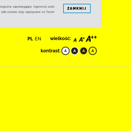
logiczne zapobiegające ingerencji osób
ZAMKNIJ
 pliki cookies były zapisywane na Twoim
PL
EN
wielkość:
kontrast: