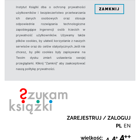
Instytut Książki dba o ochronę prywatności
ZAMKNIJ
użytkowników i bezpieczeństwo przetwarzania
ich danych osobowych oraz stosuje
odpowiednie rozwiązania technologiczne
zapobiegające ingerencji osób trzecich w
prywatność użytkowników. Używamy także
plików cookies, by ułatwić korzystanie z naszych
serwisów oraz do celów statystycznych.Jeśli nie
chcesz, by pliki cookies były zapisywane na
Twoim dysku zmień ustawienia swojej
przeglądarki. Kliknij "Zamknij" aby zaakceptować
naszą politykę prywatności.
ZAREJESTRUJ / ZALOGUJ
PL
EN
wielkość: