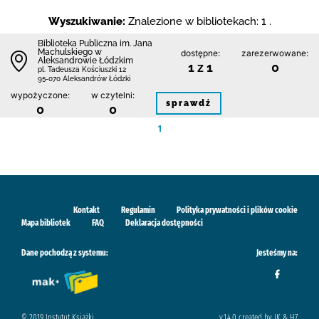
Wyszukiwanie:
Znalezione w bibliotekach: 1 .
Biblioteka Publiczna im. Jana
Machulskiego w
dostępne:
zarezerwowane:
Aleksandrowie Łódzkim
1 z 1
0
pl. Tadeusza Kościuszki 12
95-070 Aleksandrów Łódzki
wypożyczone:
w czytelni:
sprawdź
0
0
1
Kontakt
Regulamin
Polityka prywatności i plików cookie
Mapa bibliotek
FAQ
Deklaracja dostępności
Dane pochodzą z systemu:
Jesteśmy na:
© 2019 Instytut Książki
v.1.4.0 created by IK & H7