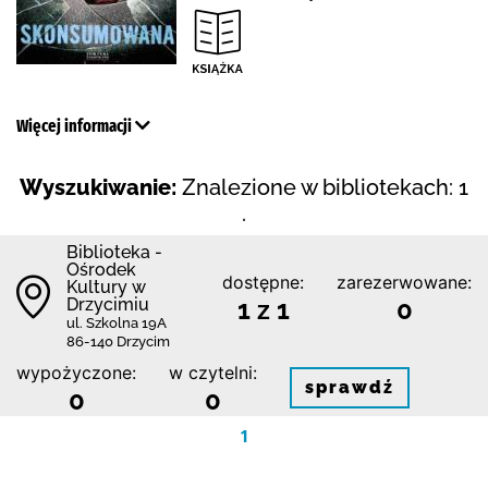
Więcej informacji
Wyszukiwanie:
Znalezione w bibliotekach: 1
.
Biblioteka -
Ośrodek
dostępne:
zarezerwowane:
Kultury w
Drzycimiu
1 z 1
0
ul. Szkolna 19A
86-140 Drzycim
wypożyczone:
w czytelni:
sprawdź
0
0
1