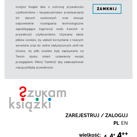
Instytut Książki dba o ochronę prywatności
ZAMKNIJ
użytkowników i bezpieczeństwo przetwarzania
ich danych osobowych oraz stosuje
odpowiednie rozwiązania technologiczne
zapobiegające ingerencji osób trzecich w
prywatność użytkowników. Używamy także
plików cookies, by ułatwić korzystanie z naszych
serwisów oraz do celów statystycznych.Jeśli nie
chcesz, by pliki cookies były zapisywane na
Twoim dysku zmień ustawienia swojej
przeglądarki. Kliknij "Zamknij" aby zaakceptować
naszą politykę prywatności.
ZAREJESTRUJ / ZALOGUJ
PL
EN
wielkość: