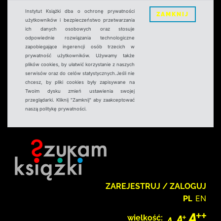
Instytut Książki dba o ochronę prywatności
ZAMKNIJ
użytkowników i bezpieczeństwo przetwarzania
ich danych osobowych oraz stosuje
odpowiednie rozwiązania technologiczne
zapobiegające ingerencji osób trzecich w
prywatność użytkowników. Używamy także
plików cookies, by ułatwić korzystanie z naszych
serwisów oraz do celów statystycznych.Jeśli nie
chcesz, by pliki cookies były zapisywane na
Twoim dysku zmień ustawienia swojej
przeglądarki. Kliknij "Zamknij" aby zaakceptować
naszą politykę prywatności.
ZAREJESTRUJ / ZALOGUJ
PL
EN
wielkość: