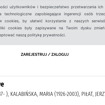
tności użytkowników i bezpieczeństwo przetwarzania ic
a technologiczne zapobiegające ingerencji osób trz
w cookies, by ułatwić korzystanie z naszych serwi
 pliki cookies były zapisywane na Twoim dysku zmień
kceptować naszą politykę prywatności.
ZAREJESTRUJ / ZALOGUJ
we
7- ), KALABIŃSKA, MARIA (1926-2003), PIŁAT, J