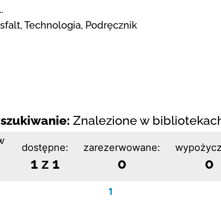
.
sfalt, Technologia, Podręcznik
szukiwanie:
Znalezione w bibliotekach:
w
dostępne:
zarezerwowane:
wypożycz
1 z 1
0
0
1