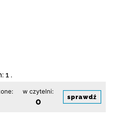
 1 .
one:
w czytelni:
sprawdź
0