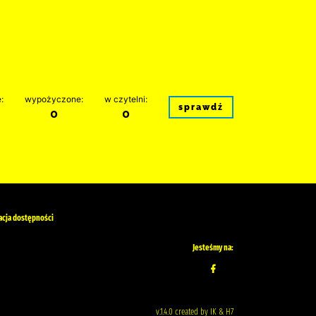
:
wypożyczone:
w czytelni:
sprawdź
0
0
acja dostępności
Jesteśmy na:
v.1.4.0 created by IK & H7