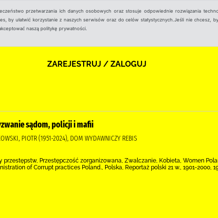
ieczeństwo przetwarzania ich danych osobowych oraz stosuje odpowiednie rozwiązania techno
, by ułatwić korzystanie z naszych serwisów oraz do celów statystycznych.Jeśli nie chcesz, by
aakceptować naszą politykę prywatności.
ZAREJESTRUJ / ZALOGUJ
zwanie sądom, policji i mafii
KOWSKI, PIOTR (1951-2024), DOM WYDAWNICZY REBIS
ry przestępstw, Przestępczość zorganizowana, Zwalczanie, Kobieta, Women Pol
nistration of Corrupt practices Poland., Polska, Reportaż polski 21 w., 1901-2000, 