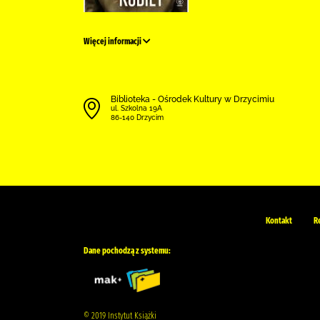
Więcej informacji
Biblioteka - Ośrodek Kultury w Drzycimiu
ul. Szkolna 19A
86-140 Drzycim
Kontakt
R
Dane pochodzą z systemu:
© 2019 Instytut Książki