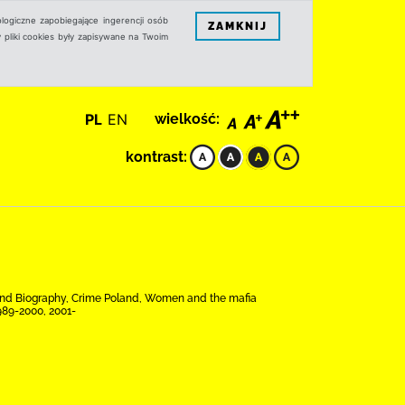
logiczne zapobiegające ingerencji osób
ZAMKNIJ
 pliki cookies były zapisywane na Twoim
PL
EN
wielkość:
kontrast:
and Biography, Crime Poland, Women and the mafia
1989-2000, 2001-