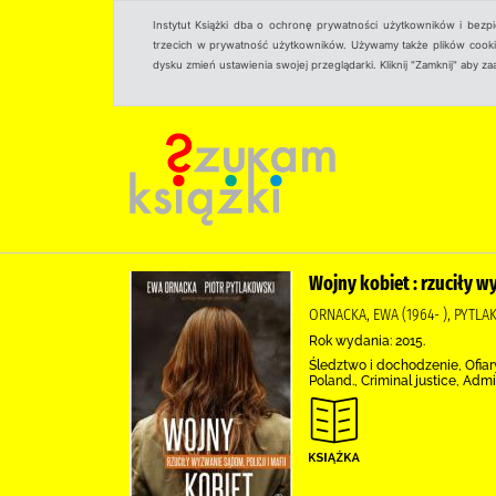
Instytut Książki dba o ochronę prywatności użytkowników i bezp
trzecich w prywatność użytkowników. Używamy także plików cookies
dysku zmień ustawienia swojej przeglądarki. Kliknij "Zamknij" aby z
Wojny kobiet : rzuciły wy
ORNACKA, EWA (1964- ), PYTLA
Rok wydania: 2015.
Śledztwo i dochodzenie, Ofia
Poland., Criminal justice, Admi