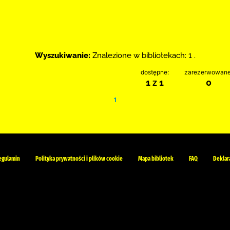
Wyszukiwanie:
Znalezione w bibliotekach: 1 .
dostępne:
zarezerwowane
1 z 1
0
1
egulamin
Polityka prywatności i plików cookie
Mapa bibliotek
FAQ
Deklar