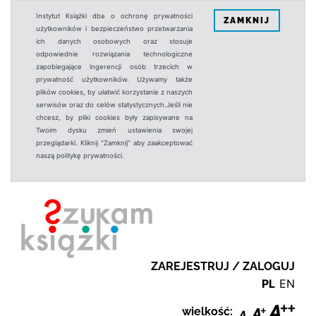
Instytut Książki dba o ochronę prywatności
ZAMKNIJ
użytkowników i bezpieczeństwo przetwarzania
ich danych osobowych oraz stosuje
odpowiednie rozwiązania technologiczne
zapobiegające ingerencji osób trzecich w
prywatność użytkowników. Używamy także
plików cookies, by ułatwić korzystanie z naszych
serwisów oraz do celów statystycznych.Jeśli nie
chcesz, by pliki cookies były zapisywane na
Twoim dysku zmień ustawienia swojej
przeglądarki. Kliknij "Zamknij" aby zaakceptować
naszą politykę prywatności.
ZAREJESTRUJ / ZALOGUJ
PL
EN
wielkość: