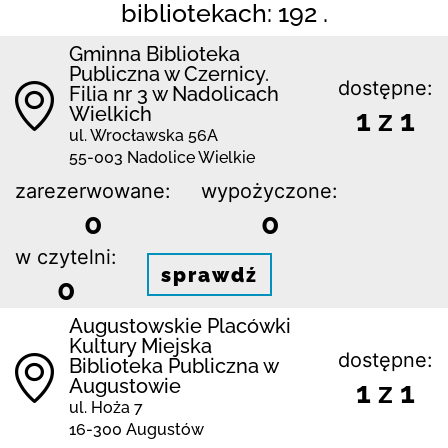
bibliotekach: 192 .
Gminna Biblioteka
Publiczna w Czernicy.
dostępne:
Filia nr 3 w Nadolicach
Wielkich
1 z 1
ul. Wrocławska 56A
55-003 Nadolice Wielkie
zarezerwowane:
wypożyczone:
0
0
w czytelni:
sprawdź
0
Augustowskie Placówki
Kultury Miejska
dostępne:
Biblioteka Publiczna w
Augustowie
1 z 1
ul. Hoża 7
16-300 Augustów