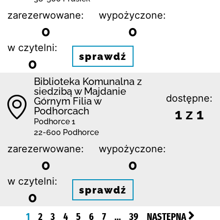
zarezerwowane:
wypożyczone:
0
0
w czytelni:
sprawdź
0
Biblioteka Komunalna z
siedzibą w Majdanie
dostępne:
Górnym Filia w
Podhorcach
1 z 1
Podhorce 1
22-600 Podhorce
zarezerwowane:
wypożyczone:
0
0
w czytelni:
sprawdź
0
1
2
3
4
5
6
7
…
39
NASTĘPNA