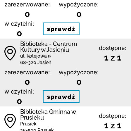
zarezerwowane:
wypożyczone:
0
0
w czytelni:
sprawdź
0
Biblioteka - Centrum
dostępne:
Kultury w Jasieniu
1 z 1
ul. Kolejowa 9
68-320 Jasień
zarezerwowane:
wypożyczone:
0
0
w czytelni:
sprawdź
0
Biblioteka Gminna w
dostępne:
Prusieku
1 z 1
Prusiek
38-500 Prusiek