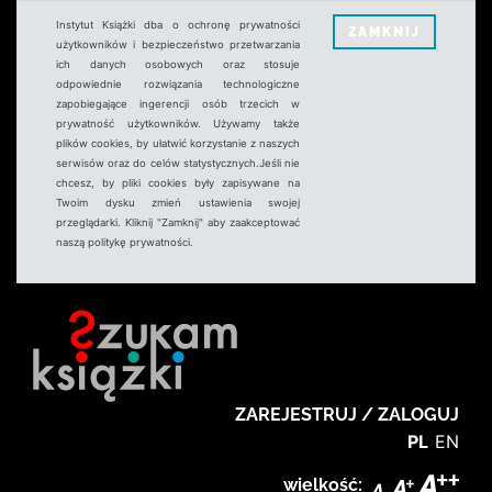
Instytut Książki dba o ochronę prywatności
ZAMKNIJ
użytkowników i bezpieczeństwo przetwarzania
ich danych osobowych oraz stosuje
odpowiednie rozwiązania technologiczne
zapobiegające ingerencji osób trzecich w
prywatność użytkowników. Używamy także
plików cookies, by ułatwić korzystanie z naszych
serwisów oraz do celów statystycznych.Jeśli nie
chcesz, by pliki cookies były zapisywane na
Twoim dysku zmień ustawienia swojej
przeglądarki. Kliknij "Zamknij" aby zaakceptować
naszą politykę prywatności.
ZAREJESTRUJ / ZALOGUJ
PL
EN
wielkość: