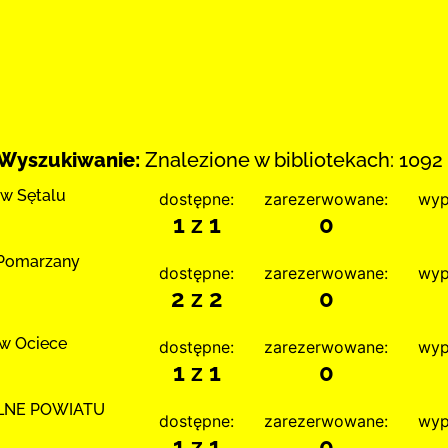
Wyszukiwanie:
Znalezione w bibliotekach: 1092 
 w Sętalu
dostępne:
zarezerwowane:
wyp
1 z 1
0
a Pomarzany
dostępne:
zarezerwowane:
wyp
2 z 2
0
 w Ociece
dostępne:
zarezerwowane:
wyp
1 z 1
0
LNE POWIATU
dostępne:
zarezerwowane:
wyp
1 z 1
0