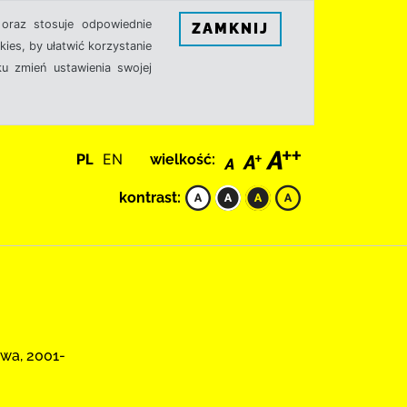
oraz stosuje odpowiednie
ZAMKNIJ
ies, by ułatwić korzystanie
u zmień ustawienia swojej
PL
EN
wielkość:
kontrast:
owa, 2001-