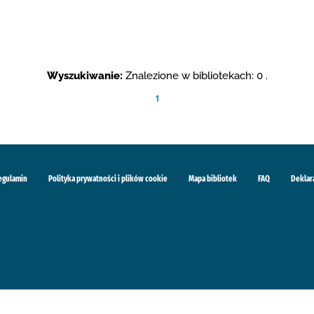
Wyszukiwanie:
Znalezione w bibliotekach: 0 .
1
egulamin
Polityka prywatności i plików cookie
Mapa bibliotek
FAQ
Deklar