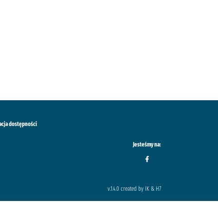
acja dostępności
Jesteśmy na:
v.1.4.0 created by IK & H7