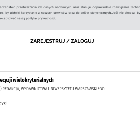
ieczeństwo przetwarzania ich danych osobowych oraz stosuje odpowiednie rozwiązania techno
, by ułatwić korzystanie z naszych serwisów oraz do celów statystycznych.Jeśli nie chcesz, by
aakceptować naszą politykę prywatności.
ZAREJESTRUJ / ZALOGUJ
cyzji wielokryterialnych
06) REDAKCJA, WYDAWNICTWA UNIWERSYTETU WARSZAWSKIEGO
cyzji