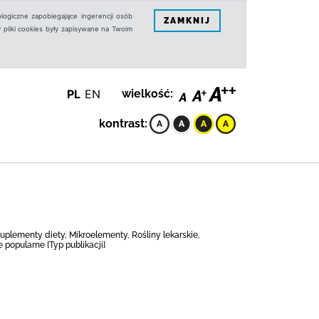
logiczne zapobiegające ingerencji osób
ZAMKNIJ
 pliki cookies były zapisywane na Twoim
PL
EN
wielkość:
kontrast:
uplementy diety, Mikroelementy, Rośliny lekarskie,
 popularne [Typ publikacji]