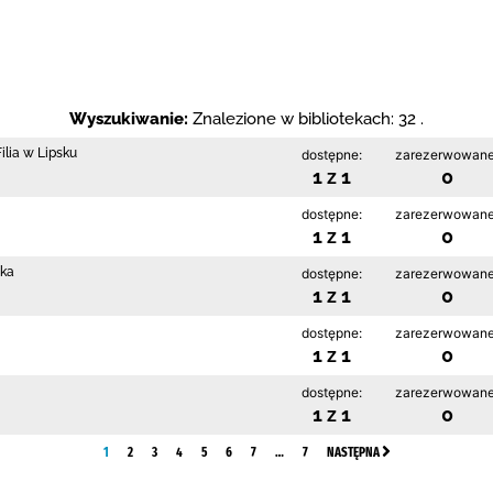
Wyszukiwanie:
Znalezione w bibliotekach: 32 .
lia w Lipsku
dostępne:
zarezerwowane
1 z 1
0
dostępne:
zarezerwowane
1 z 1
0
zka
dostępne:
zarezerwowane
1 z 1
0
dostępne:
zarezerwowane
1 z 1
0
dostępne:
zarezerwowane
1 z 1
0
1
2
3
4
5
6
7
…
7
NASTĘPNA