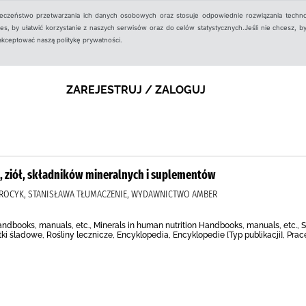
ieczeństwo przetwarzania ich danych osobowych oraz stosuje odpowiednie rozwiązania techno
, by ułatwić korzystanie z naszych serwisów oraz do celów statystycznych.Jeśli nie chcesz, by
aakceptować naszą politykę prywatności.
ZAREJESTRUJ / ZALOGUJ
, ziół, składników mineralnych i suplementów
), PROCYK, STANISŁAWA TŁUMACZENIE, WYDAWNICTWO AMBER
andbooks, manuals, etc., Minerals in human nutrition Handbooks, manuals, etc., S
i śladowe, Rośliny lecznicze, Encyklopedia, Encyklopedie [Typ publikacji], Prace