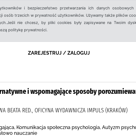
żytkowników i bezpieczeństwo przetwarzania ich danych osobowych 
cji osób trzecich w prywatność użytkowników. Używamy także plików cook
ch.Jeśli nie chcesz, by pliki cookies były zapisywane na Twoim dysk
aszą politykę prywatności.
ZAREJESTRUJ / ZALOGUJ
ternatywne i wspomagające sposoby porozumiewan
A BEATA RED., OFICYNA WYDAWNICZA IMPULS (KRAKÓW)
jąca, Komunikacja społeczna psychologia, Autyzm psycho
słowo nauczanie