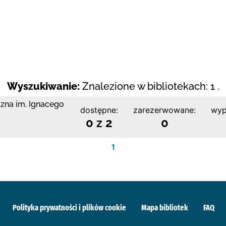
Wyszukiwanie:
Znalezione w bibliotekach: 1 .
czna im. Ignacego
dostępne:
zarezerwowane:
wyp
0 z 2
0
1
Polityka prywatności i plików cookie
Mapa bibliotek
FAQ