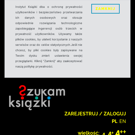
Instytut Książki dba o ochronę prywatności
ZAMKNIJ
użytkowników i bezpieczeństwo przetwarzania
ich danych osobowych oraz stosuje
odpowiednie rozwiązania technologiczne
zapobiegające ingerencji osób trzecich w
prywatność użytkowników. Używamy także
plików cookies, by ułatwić korzystanie z naszych
serwisów oraz do celów statystycznych.Jeśli nie
chcesz, by pliki cookies były zapisywane na
Twoim dysku zmień ustawienia swojej
przeglądarki. Kliknij "Zamknij" aby zaakceptować
naszą politykę prywatności.
ZAREJESTRUJ / ZALOGUJ
PL
EN
wielkość: