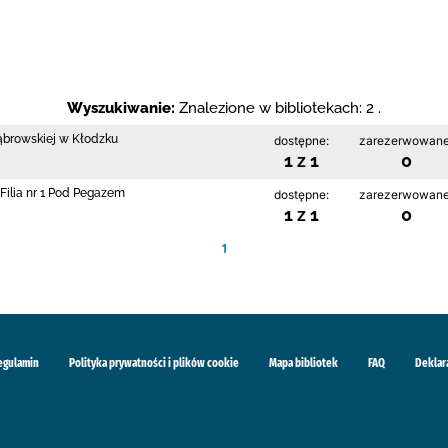
Wyszukiwanie:
Znalezione w bibliotekach: 2 .
Dąbrowskiej w Kłodzku
dostępne:
zarezerwowane
1 z 1
0
Filia nr 1 Pod Pegazem
dostępne:
zarezerwowane
1 z 1
0
1
egulamin
Polityka prywatności i plików cookie
Mapa bibliotek
FAQ
Deklar