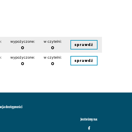
:
wypożyczone:
w czytelni:
sprawdź
0
0
:
wypożyczone:
w czytelni:
sprawdź
0
0
acja dostępności
Jesteśmy na: