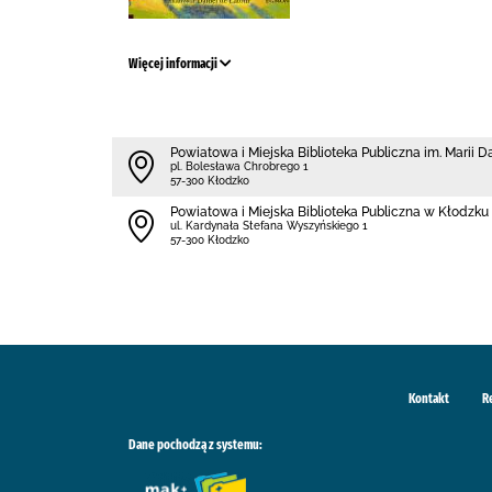
Więcej informacji
Powiatowa i Miejska Biblioteka Publiczna im. Marii 
pl. Bolesława Chrobrego 1
57-300 Kłodzko
Powiatowa i Miejska Biblioteka Publiczna w Kłodzku 
ul. Kardynała Stefana Wyszyńskiego 1
57-300 Kłodzko
Kontakt
R
Dane pochodzą z systemu: