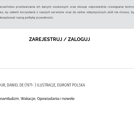
ieczeństwo przetwarzania ich danych osobowych oraz stosuje odpowiednie rozwiązania techno
, by ułatwić korzystanie z naszych serwisów oraz do celów statystycznych.Jeśli nie chcesz, by
aakceptować naszą politykę prywatności.
ZAREJESTRUJ / ZALOGUJ
TOUR, DANIEL DE (1971- ) ILUSTRACJE, EGMONT POLSKA
nambulizm, Wakacje, Opowiadania i nowele