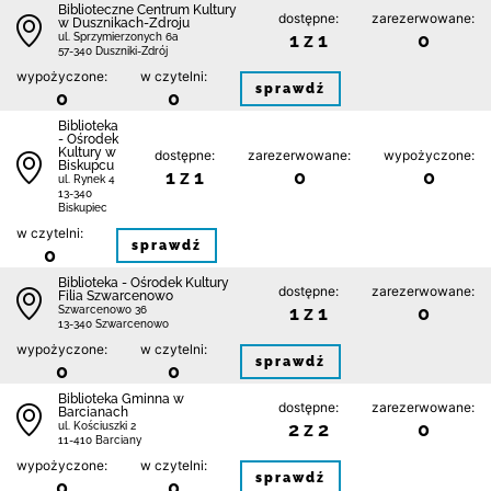
Biblioteczne Centrum Kultury
dostępne:
zarezerwowane:
w Dusznikach-Zdroju
1 z 1
0
ul. Sprzymierzonych 6a
57-340 Duszniki-Zdrój
wypożyczone:
w czytelni:
sprawdź
0
0
Biblioteka
- Ośrodek
Kultury w
dostępne:
zarezerwowane:
wypożyczone:
Biskupcu
1 z 1
0
0
ul. Rynek 4
13-340
Biskupiec
w czytelni:
sprawdź
0
Biblioteka - Ośrodek Kultury
dostępne:
zarezerwowane:
Filia Szwarcenowo
1 z 1
0
Szwarcenowo 36
13-340 Szwarcenowo
wypożyczone:
w czytelni:
sprawdź
0
0
Biblioteka Gminna w
dostępne:
zarezerwowane:
Barcianach
2 z 2
0
ul. Kościuszki 2
11-410 Barciany
wypożyczone:
w czytelni:
sprawdź
0
0