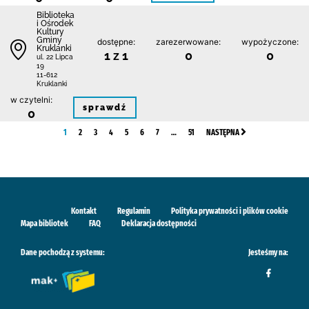
Biblioteka
i Ośrodek
Kultury
Gminy
dostępne:
zarezerwowane:
wypożyczone:
Kruklanki
1 z 1
0
0
ul. 22 Lipca
19
11-612
Kruklanki
w czytelni:
sprawdź
0
1
2
3
4
5
6
7
…
51
NASTĘPNA
Kontakt
Regulamin
Polityka prywatności i plików cookie
Mapa bibliotek
FAQ
Deklaracja dostępności
Dane pochodzą z systemu:
Jesteśmy na: