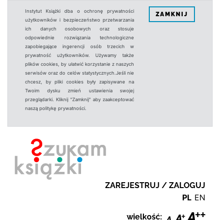
Instytut Książki dba o ochronę prywatności
ZAMKNIJ
użytkowników i bezpieczeństwo przetwarzania
ich danych osobowych oraz stosuje
odpowiednie rozwiązania technologiczne
zapobiegające ingerencji osób trzecich w
prywatność użytkowników. Używamy także
plików cookies, by ułatwić korzystanie z naszych
serwisów oraz do celów statystycznych.Jeśli nie
chcesz, by pliki cookies były zapisywane na
Twoim dysku zmień ustawienia swojej
przeglądarki. Kliknij "Zamknij" aby zaakceptować
naszą politykę prywatności.
ZAREJESTRUJ / ZALOGUJ
PL
EN
wielkość: