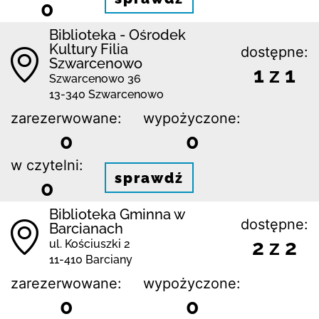
0
Biblioteka - Ośrodek
Kultury Filia
dostępne:
Szwarcenowo
1 z 1
Szwarcenowo 36
13-340 Szwarcenowo
zarezerwowane:
wypożyczone:
0
0
w czytelni:
sprawdź
0
Biblioteka Gminna w
dostępne:
Barcianach
2 z 2
ul. Kościuszki 2
11-410 Barciany
zarezerwowane:
wypożyczone:
0
0