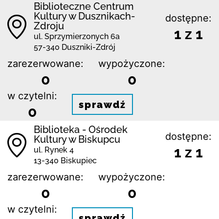
Biblioteczne Centrum
Kultury w Dusznikach-
dostępne:
Zdroju
1 z 1
ul. Sprzymierzonych 6a
57-340 Duszniki-Zdrój
zarezerwowane:
wypożyczone:
0
0
w czytelni:
sprawdź
0
Biblioteka - Ośrodek
dostępne:
Kultury w Biskupcu
1 z 1
ul. Rynek 4
13-340 Biskupiec
zarezerwowane:
wypożyczone:
0
0
w czytelni:
sprawdź