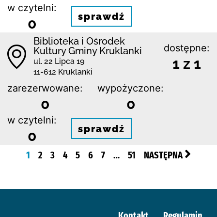
w czytelni:
sprawdź
0
Biblioteka i Ośrodek
dostępne:
Kultury Gminy Kruklanki
1 z 1
ul. 22 Lipca 19
11-612 Kruklanki
zarezerwowane:
wypożyczone:
0
0
w czytelni:
sprawdź
0
1
2
3
4
5
6
7
…
51
NASTĘPNA
Kontakt
Regulamin