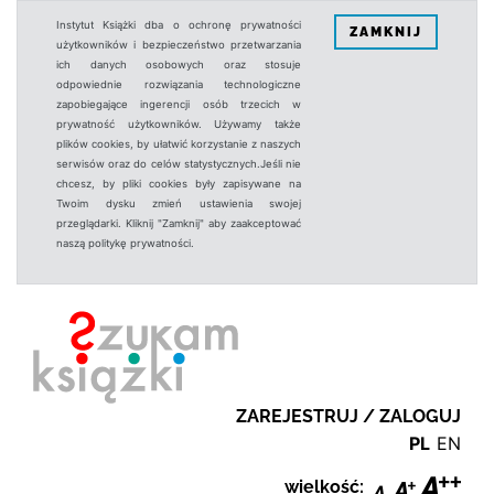
Instytut Książki dba o ochronę prywatności
ZAMKNIJ
użytkowników i bezpieczeństwo przetwarzania
ich danych osobowych oraz stosuje
odpowiednie rozwiązania technologiczne
zapobiegające ingerencji osób trzecich w
prywatność użytkowników. Używamy także
plików cookies, by ułatwić korzystanie z naszych
serwisów oraz do celów statystycznych.Jeśli nie
chcesz, by pliki cookies były zapisywane na
Twoim dysku zmień ustawienia swojej
przeglądarki. Kliknij "Zamknij" aby zaakceptować
naszą politykę prywatności.
ZAREJESTRUJ / ZALOGUJ
PL
EN
wielkość: