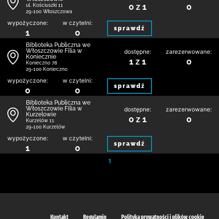
0 z 1
0
ul. Kościuszki 11
29-100 Włoszczowa
wypożyczone:
w czytelni:
sprawdź
1
0
Biblioteka Publiczna we
Włoszczowie Filia w
dostępne:
zarezerwowane:
Koniecznie
1 z 1
0
Konieczno 78
29-100 Konieczno
wypożyczone:
w czytelni:
sprawdź
0
0
Biblioteka Publiczna we
Włoszczowie Filia w
dostępne:
zarezerwowane:
Kurzelowie
0 z 1
0
Kurzelów 11
29-100 Kurzelów
wypożyczone:
w czytelni:
sprawdź
1
0
1
Kontakt
Regulamin
Polityka prywatności i plików cookie