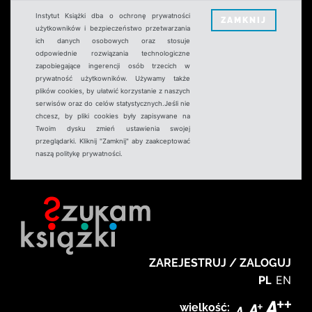
Instytut Książki dba o ochronę prywatności
ZAMKNIJ
użytkowników i bezpieczeństwo przetwarzania
ich danych osobowych oraz stosuje
odpowiednie rozwiązania technologiczne
zapobiegające ingerencji osób trzecich w
prywatność użytkowników. Używamy także
plików cookies, by ułatwić korzystanie z naszych
serwisów oraz do celów statystycznych.Jeśli nie
chcesz, by pliki cookies były zapisywane na
Twoim dysku zmień ustawienia swojej
przeglądarki. Kliknij "Zamknij" aby zaakceptować
naszą politykę prywatności.
ZAREJESTRUJ / ZALOGUJ
PL
EN
wielkość: