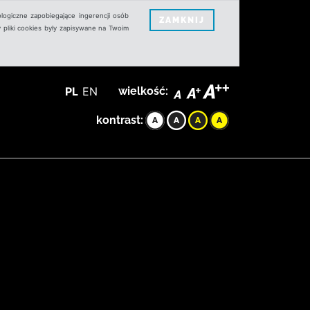
logiczne zapobiegające ingerencji osób
ZAMKNIJ
 pliki cookies były zapisywane na Twoim
PL
EN
wielkość:
kontrast: