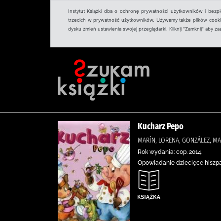
Instytut Książki dba o ochronę prywatności użytkowników i bezp
trzecich w prywatność użytkowników. Używamy także plików cookies
dysku zmień ustawienia swojej przeglądarki. Kliknij "Zamknij" aby z
Kucharz Pepo
MARÍN, LORENA, GONZÁLEZ, MAR
Rok wydania: cop. 2014.
Opowiadanie dziecięce hiszpań