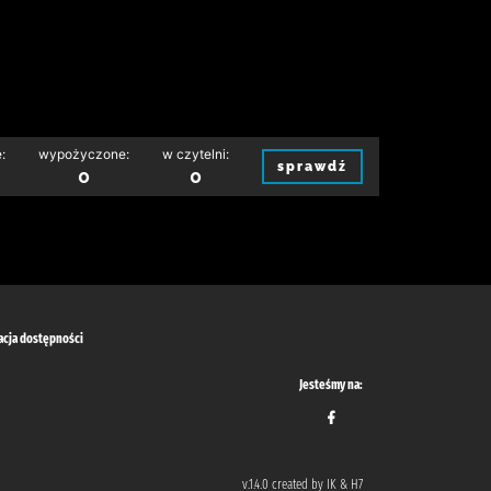
:
wypożyczone:
w czytelni:
sprawdź
0
0
acja dostępności
Jesteśmy na:
v.1.4.0 created by IK & H7