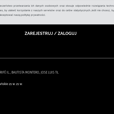
ieczeństwo przetwarzania ich danych osobowych oraz stosuje odpowiednie rozwiązania techno
, by ułatwić korzystanie z naszych serwisów oraz do celów statystycznych.Jeśli nie chcesz, by
aakceptować naszą politykę prywatności.
ZAREJESTRUJ / ZALOGUJ
IFÉ IL., BAUTISTA MONTERO, JOSE LUIS TŁ.
skie 21 w. 21 w.