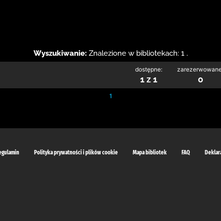
Wyszukiwanie:
Znalezione w bibliotekach: 1 .
dostępne:
zarezerwowane
1 z 1
0
1
egulamin
Polityka prywatności i plików cookie
Mapa bibliotek
FAQ
Deklar