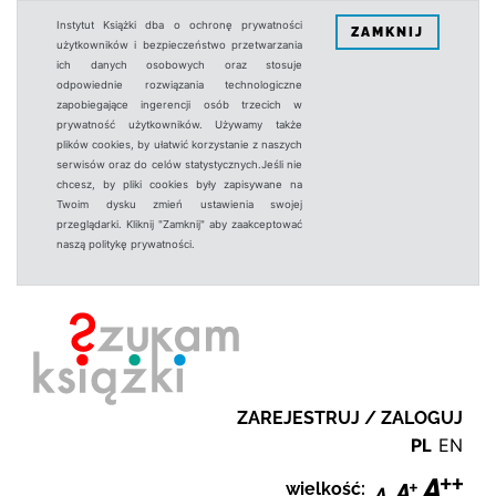
Instytut Książki dba o ochronę prywatności
ZAMKNIJ
użytkowników i bezpieczeństwo przetwarzania
ich danych osobowych oraz stosuje
odpowiednie rozwiązania technologiczne
zapobiegające ingerencji osób trzecich w
prywatność użytkowników. Używamy także
plików cookies, by ułatwić korzystanie z naszych
serwisów oraz do celów statystycznych.Jeśli nie
chcesz, by pliki cookies były zapisywane na
Twoim dysku zmień ustawienia swojej
przeglądarki. Kliknij "Zamknij" aby zaakceptować
naszą politykę prywatności.
ZAREJESTRUJ / ZALOGUJ
PL
EN
wielkość: