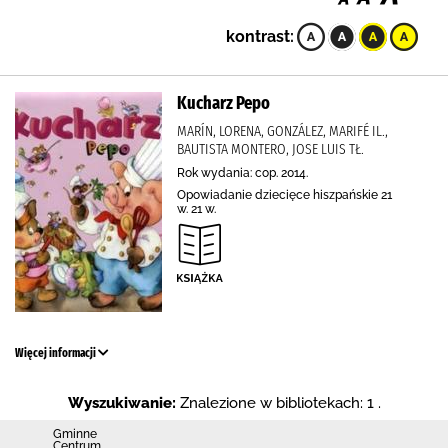
kontrast:
Kucharz Pepo
MARÍN, LORENA, GONZÁLEZ, MARIFÉ IL.,
BAUTISTA MONTERO, JOSE LUIS TŁ.
Rok wydania: cop. 2014.
Opowiadanie dziecięce hiszpańskie 21
w. 21 w.
Więcej informacji
Wyszukiwanie:
Znalezione w bibliotekach: 1 .
Gminne
Centrum