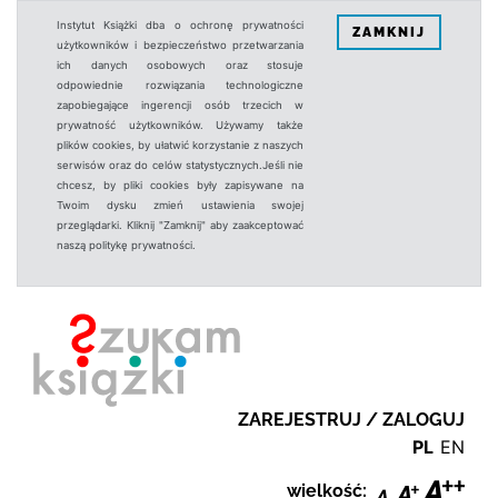
Instytut Książki dba o ochronę prywatności
ZAMKNIJ
użytkowników i bezpieczeństwo przetwarzania
ich danych osobowych oraz stosuje
odpowiednie rozwiązania technologiczne
zapobiegające ingerencji osób trzecich w
prywatność użytkowników. Używamy także
plików cookies, by ułatwić korzystanie z naszych
serwisów oraz do celów statystycznych.Jeśli nie
chcesz, by pliki cookies były zapisywane na
Twoim dysku zmień ustawienia swojej
przeglądarki. Kliknij "Zamknij" aby zaakceptować
naszą politykę prywatności.
ZAREJESTRUJ / ZALOGUJ
PL
EN
wielkość: