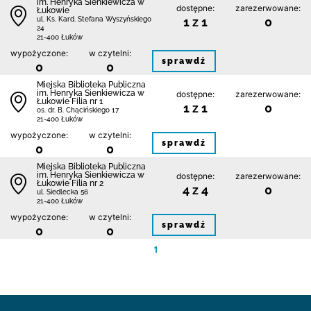
im. Henryka Sienkiewicza w
dostępne:
zarezerwowane:
Łukowie
1 z 1
0
ul. Ks. Kard. Stefana Wyszyńskiego
24
21-400 Łuków
wypożyczone:
w czytelni:
sprawdź
0
0
Miejska Biblioteka Publiczna
im. Henryka Sienkiewicza w
dostępne:
zarezerwowane:
Łukowie Filia nr 1
1 z 1
0
os. dr. B. Chącińskiego 17
21-400 Łuków
wypożyczone:
w czytelni:
sprawdź
0
0
Miejska Biblioteka Publiczna
im. Henryka Sienkiewicza w
dostępne:
zarezerwowane:
Łukowie Filia nr 2
4 z 4
0
ul. Siedlecka 56
21-400 Łuków
wypożyczone:
w czytelni:
sprawdź
0
0
1