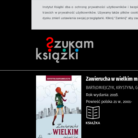
Instytut Książki dba o ochronę prywatności użytkowników i bezp
trzecich w prywatność użytkowników. Używamy także plików cookies
dysku zmień ustawienia swojej przeglądarki. Kliknij "Zamknij" aby z
Zawierucha w wielkim m
BARTŁOMIEJCZYK, KRYSTYNA, 
Rok wydania: 2016.
Powieść polska 21 w., 2001-