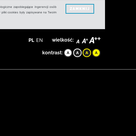
logiczne zapobiegające ingerencji osób
ZAMKNIJ
 pliki cookies były zapisywane na Twoim
PL
EN
wielkość:
kontrast: