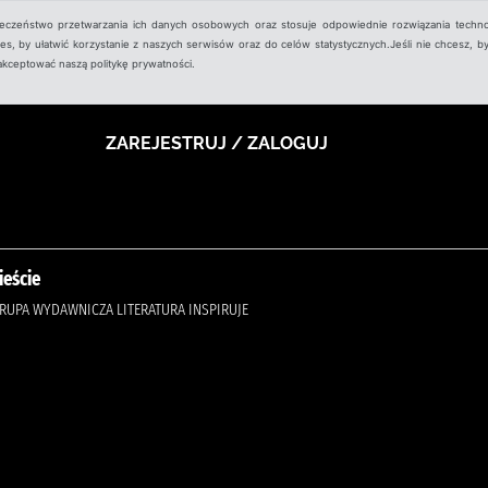
ieczeństwo przetwarzania ich danych osobowych oraz stosuje odpowiednie rozwiązania techno
, by ułatwić korzystanie z naszych serwisów oraz do celów statystycznych.Jeśli nie chcesz, by
aakceptować naszą politykę prywatności.
ZAREJESTRUJ / ZALOGUJ
ieście
GRUPA WYDAWNICZA LITERATURA INSPIRUJE