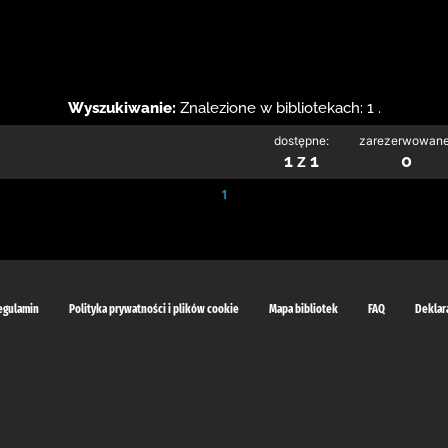
Wyszukiwanie:
Znalezione w bibliotekach: 1 .
dostępne:
zarezerwowane
1 z 1
0
1
egulamin
Polityka prywatności i plików cookie
Mapa bibliotek
FAQ
Deklar