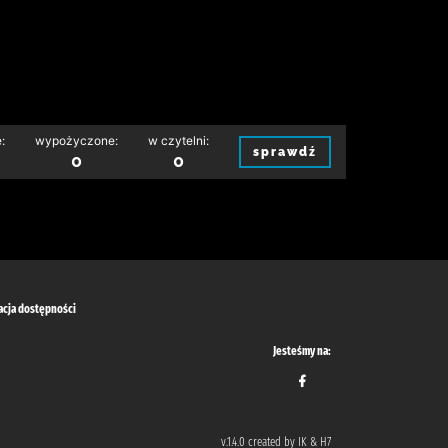
:
wypożyczone:
w czytelni:
sprawdź
0
0
acja dostępności
Jesteśmy na:
v.1.4.0 created by IK & H7