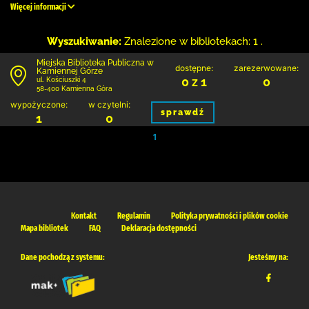
Więcej informacji
Wyszukiwanie:
Znalezione w bibliotekach: 1 .
Miejska Biblioteka Publiczna w
dostępne:
zarezerwowane:
Kamiennej Górze
0 z 1
0
ul. Kościuszki 4
58-400 Kamienna Góra
wypożyczone:
w czytelni:
sprawdź
1
0
1
Kontakt
Regulamin
Polityka prywatności i plików cookie
Mapa bibliotek
FAQ
Deklaracja dostępności
Dane pochodzą z systemu:
Jesteśmy na: