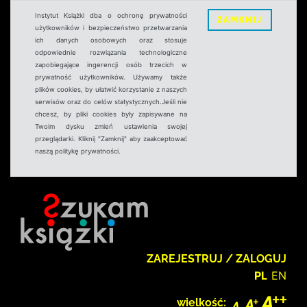
Instytut Książki dba o ochronę prywatności
ZAMKNIJ
użytkowników i bezpieczeństwo przetwarzania
ich danych osobowych oraz stosuje
odpowiednie rozwiązania technologiczne
zapobiegające ingerencji osób trzecich w
prywatność użytkowników. Używamy także
plików cookies, by ułatwić korzystanie z naszych
serwisów oraz do celów statystycznych.Jeśli nie
chcesz, by pliki cookies były zapisywane na
Twoim dysku zmień ustawienia swojej
przeglądarki. Kliknij "Zamknij" aby zaakceptować
naszą politykę prywatności.
ZAREJESTRUJ / ZALOGUJ
PL
EN
wielkość: