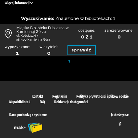
Więcej informacji
Wyszukiwanie:
Znalezione w bibliotekach: 1 .
Miejska Biblioteka Publiczna w
dostępne:
zarezerwowane:
Kamiennej Górze
0 z 1
0
ul. Kościuszki 4
58-400 Kamienna Góra
wypożyczone:
w czytelni:
sprawdź
1
0
1
Kontakt
Regulamin
Polityka prywatności i plików cookie
Mapa bibliotek
FAQ
Deklaracja dostępności
Dane pochodzą z systemu:
Jesteśmy na: