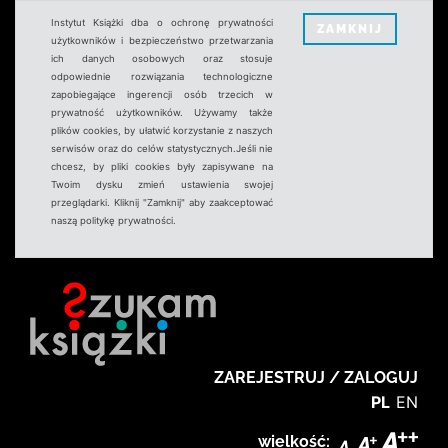
Instytut Książki dba o ochronę prywatności
ZAMKNIJ
użytkowników i bezpieczeństwo przetwarzania
ich danych osobowych oraz stosuje
odpowiednie rozwiązania technologiczne
zapobiegające ingerencji osób trzecich w
prywatność użytkowników. Używamy także
plików cookies, by ułatwić korzystanie z naszych
serwisów oraz do celów statystycznych.Jeśli nie
chcesz, by pliki cookies były zapisywane na
Twoim dysku zmień ustawienia swojej
przeglądarki. Kliknij "Zamknij" aby zaakceptować
naszą politykę prywatności.
ZAREJESTRUJ / ZALOGUJ
PL
EN
wielkość: