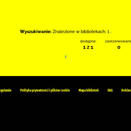
Wyszukiwanie:
Znalezione w bibliotekach: 1 .
dostępne:
zarezerwowane
1 z 1
0
1
egulamin
Polityka prywatności i plików cookie
Mapa bibliotek
FAQ
Deklar