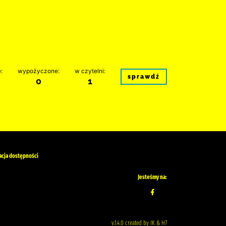
:
wypożyczone:
w czytelni:
sprawdź
0
1
acja dostępności
Jesteśmy na:
v.1.4.0 created by IK & H7