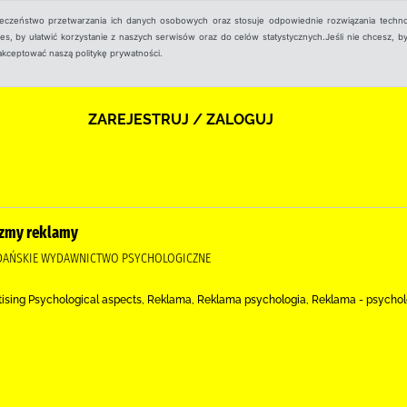
ieczeństwo przetwarzania ich danych osobowych oraz stosuje odpowiednie rozwiązania techno
, by ułatwić korzystanie z naszych serwisów oraz do celów statystycznych.Jeśli nie chcesz, by
aakceptować naszą politykę prywatności.
ZAREJESTRUJ / ZALOGUJ
izmy reklamy
, GDAŃSKIE WYDAWNICTWO PSYCHOLOGICZNE
tising Psychological aspects, Reklama, Reklama psychologia, Reklama - psychol