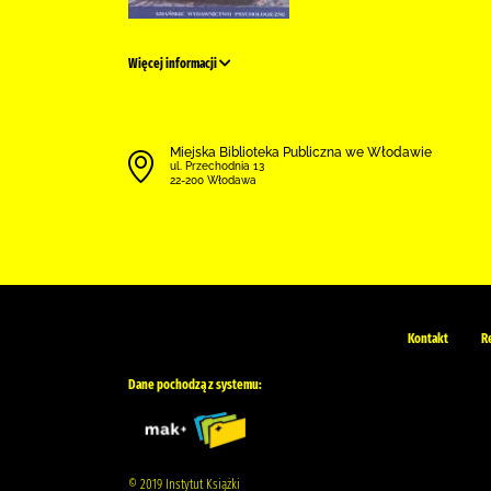
Więcej informacji
Miejska Biblioteka Publiczna we Włodawie
ul. Przechodnia 13
22-200 Włodawa
Kontakt
R
Dane pochodzą z systemu:
© 2019 Instytut Książki