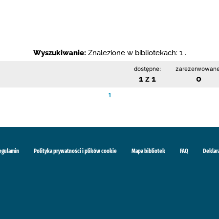
Wyszukiwanie:
Znalezione w bibliotekach: 1 .
dostępne:
zarezerwowane
1 z 1
0
1
egulamin
Polityka prywatności i plików cookie
Mapa bibliotek
FAQ
Deklar