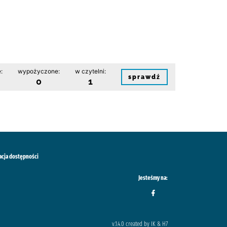
:
wypożyczone:
w czytelni:
sprawdź
0
1
acja dostępności
Jesteśmy na:
v.1.4.0 created by IK & H7