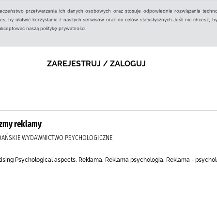
ieczeństwo przetwarzania ich danych osobowych oraz stosuje odpowiednie rozwiązania techno
, by ułatwić korzystanie z naszych serwisów oraz do celów statystycznych.Jeśli nie chcesz, by
aakceptować naszą politykę prywatności.
ZAREJESTRUJ / ZALOGUJ
izmy reklamy
, GDAŃSKIE WYDAWNICTWO PSYCHOLOGICZNE
tising Psychological aspects, Reklama, Reklama psychologia, Reklama - psychol