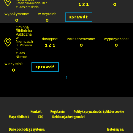
1 z 1
0
Krasienin-Kolonia 18 a
21-025 Krasienin
wypożyczone:
w czytelni:
sprawdź
0
0
Gminna
Biblioteka
Publiczna
w
dostępne:
zarezerwowane:
wypożyczone:
Niemcach
1 z 1
0
0
ul. Parkowa
6
21-025
Niemce
w czytelni:
sprawdź
0
1
Kontakt
Regulamin
Polityka prywatności i plików cookie
Mapa bibliotek
FAQ
Deklaracja dostępności
Dane pochodzą z systemu:
Jesteśmy na: