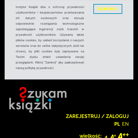
Instytut Książki dba o ochronę prywatności
ZAMKNIJ
użytkowników i bezpieczeństwo przetwarzania
ich danych osobowych oraz stosuje
odpowiednie rozwiązania technologiczne
zapobiegające ingerencji osób trzecich w
prywatność użytkowników. Używamy także
plików cookies, by ułatwić korzystanie z naszych
serwisów oraz do celów statystycznych.Jeśli nie
chcesz, by pliki cookies były zapisywane na
Twoim dysku zmień ustawienia swojej
przeglądarki. Kliknij "Zamknij" aby zaakceptować
naszą politykę prywatności.
ZAREJESTRUJ / ZALOGUJ
PL
EN
wielkość: