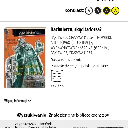
kontrast:
Kazimierzu, skąd ta forsa?
BĄKIEWICZ, GRAŻYNA (1955- ), NOWICKI,
ARTUR (1968- ) ILUSTRACJE,
WYDAWNICTWO "NASZA KSIĘGARNIA",
BĄKIEWICZ, GRAŻYNA (1955- ).
Rok wydania: 2016.
Powieść dziecięca polska 21 w., 2001-
Więcej informacji
Wyszukiwanie:
Znalezione w bibliotekach: 209 .
Augustowskie Placówki
Kultury Miejska Biblioteka
dostępne:
zarezerwowane: