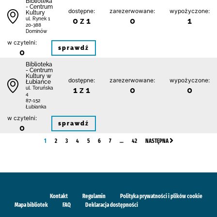
Biblioteka
- Centrum
dostępne:
zarezerwowane:
wypożyczone:
Kultury
0 z 1
0
1
ul. Rynek 1
20-388
Dominów
w czytelni:
sprawdź
0
Biblioteka
- Centrum
Kultury w
dostępne:
zarezerwowane:
wypożyczone:
Łubiance
1 z 1
0
0
ul. Toruńska
4
87-152
Łubianka
w czytelni:
sprawdź
0
1
2
3
4
5
6
7
…
42
NASTĘPNA
Kontakt
Regulamin
Polityka prywatności i plików cookie
Mapa bibliotek
FAQ
Deklaracja dostępności