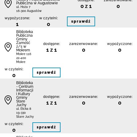
Publiczna w Augustowie
0 z 1
0
ul. Hoża 7
16-300 Augustów
wypożyczone:
w czytelni:
sprawdź
1
0
Biblio­teka
Publiczna
Gminy
Zamość
dostępne:
zarezerwowane:
wypożyczone:
z/s w
1 z 1
0
0
Mokrem
Mokre 116
22-400
Mokre
w czytelni:
sprawdź
0
Biblioteka
- Centrum
Informacji
i Kultury
dostępne:
zarezerwowane:
wypożyczone:
Gminy
Stare
1 z 1
0
0
Juchy
ul. Ełcka 8
19-330
Stare Juchy
w czytelni:
sprawdź
0