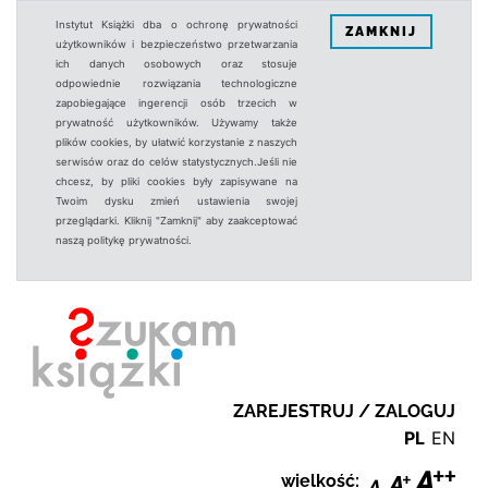
Instytut Książki dba o ochronę prywatności
ZAMKNIJ
użytkowników i bezpieczeństwo przetwarzania
ich danych osobowych oraz stosuje
odpowiednie rozwiązania technologiczne
zapobiegające ingerencji osób trzecich w
prywatność użytkowników. Używamy także
plików cookies, by ułatwić korzystanie z naszych
serwisów oraz do celów statystycznych.Jeśli nie
chcesz, by pliki cookies były zapisywane na
Twoim dysku zmień ustawienia swojej
przeglądarki. Kliknij "Zamknij" aby zaakceptować
naszą politykę prywatności.
ZAREJESTRUJ / ZALOGUJ
PL
EN
wielkość: