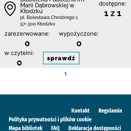
dostępne:
Marii Dąbrowskiej w
Kłodzku
1 z 1
pl. Bolesława Chrobrego 1
57-300 Kłodzko
zarezerwowane:
wypożyczone:
0
0
w czytelni:
sprawdź
0
1
Kontakt
Regulamin
Polityka prywatności i plików cookie
Mapa bibliotek
FAQ
Deklaracja dostępności