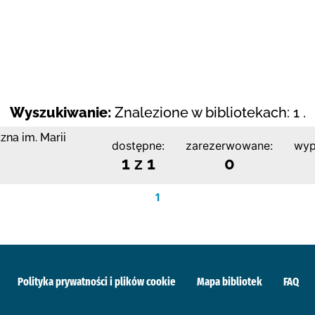
Wyszukiwanie:
Znalezione w bibliotekach: 1 .
zna im. Marii
dostępne:
zarezerwowane:
wyp
1 z 1
0
1
Polityka prywatności i plików cookie
Mapa bibliotek
FAQ