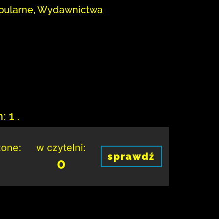
opularne, Wydawnictwa
 1 .
one:
w czytelni:
sprawdź
0