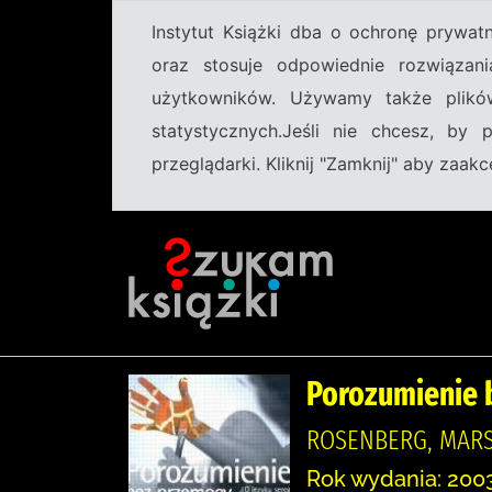
Instytut Książki dba o ochronę prywa
oraz stosuje odpowiednie rozwiązani
użytkowników. Używamy także plikó
statystycznych.Jeśli nie chcesz, by
przeglądarki. Kliknij "Zamknij" aby zaa
Porozumienie b
ROSENBERG, MARS
Rok wydania: 2003