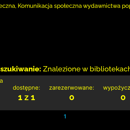
eczna, Komunikacja społeczna wydawnictwa p
szukiwanie:
Znalezione w bibliotekach:
ka
dostępne:
zarezerwowane:
wypożycz
1 z 1
0
0
1