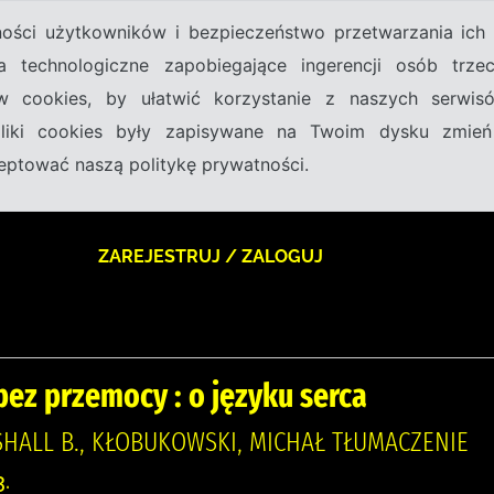
tności użytkowników i bezpieczeństwo przetwarzania ic
a technologiczne zapobiegające ingerencji osób trz
w cookies, by ułatwić korzystanie z naszych serwi
 pliki cookies były zapisywane na Twoim dysku zmień
kceptować naszą politykę prywatności.
ZAREJESTRUJ / ZALOGUJ
ez przemocy : o języku serca
HALL B., KŁOBUKOWSKI, MICHAŁ TŁUMACZENIE
.