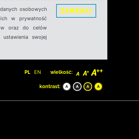
h danych osobowych
ZAMKNIJ
ecich w prywatność
sów oraz do celów
 ustawienia swojej
PL
EN
wielkość:
kontrast: