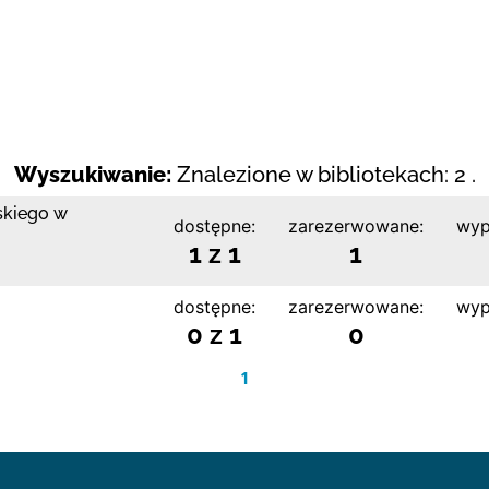
Wyszukiwanie:
Znalezione w bibliotekach: 2 .
skiego w
dostępne:
zarezerwowane:
wyp
1 z 1
1
dostępne:
zarezerwowane:
wyp
0 z 1
0
1