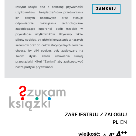
Instytut Książki dba o ochronę prywatności
ZAMKNIJ
użytkowników i bezpieczeństwo przetwarzania
ich danych osobowych oraz stosuje
odpowiednie rozwiązania technologiczne
zapobiegające ingerencji osób trzecich w
prywatność użytkowników. Używamy także
plików cookies, by ułatwić korzystanie z naszych
serwisów oraz do celów statystycznych.Jeśli nie
chcesz, by pliki cookies były zapisywane na
Twoim dysku zmień ustawienia swojej
przeglądarki. Kliknij "Zamknij" aby zaakceptować
naszą politykę prywatności.
ZAREJESTRUJ / ZALOGUJ
PL
EN
wielkość: