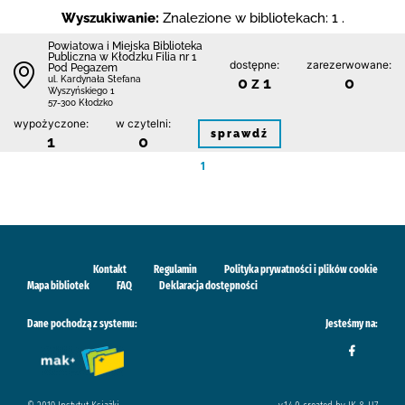
Wyszukiwanie:
Znalezione w bibliotekach: 1 .
Powiatowa i Miejska Biblioteka
Publiczna w Kłodzku Filia nr 1
dostępne:
zarezerwowane:
Pod Pegazem
0 z 1
0
ul. Kardynała Stefana
Wyszyńskiego 1
57-300 Kłodzko
wypożyczone:
w czytelni:
sprawdź
1
0
1
Kontakt
Regulamin
Polityka prywatności i plików cookie
Mapa bibliotek
FAQ
Deklaracja dostępności
Dane pochodzą z systemu:
Jesteśmy na: